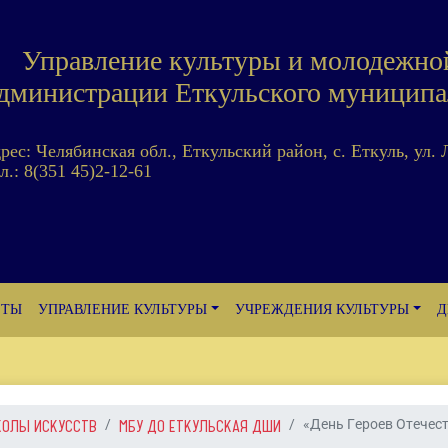
Управление культуры и молодежно
дминистрации Еткульского муниципа
дрес: Челябинская обл., Еткульский район, с. Еткуль, ул. 
л.: 8(351 45)2-12-61
ЕТЫ
УПРАВЛЕНИЕ КУЛЬТУРЫ
УЧРЕЖДЕНИЯ КУЛЬТУРЫ
Д
КОЛЫ ИСКУССТВ
МБУ ДО ЕТКУЛЬСКАЯ ДШИ
«День Героев Отечес