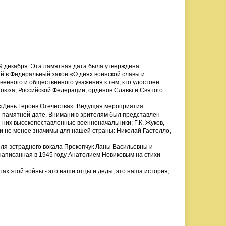
9 декабря. Эта памятная дата была утверждена
й в Федеральный закон «О днях воинской славы и
енного и общественного уважения к тем, кто удостоен
Союза, Российской Федерации, орденов Славы и Святого
 «День Героев Отечества». Ведущая мероприятия
й памятной дате. Вниманию зрителям был представлен
них высокопоставленные военноначальники: Г.К. Жуков,
ли не менее значимы для нашей страны: Николай Гастелло,
ля эстрадного вокала Прокопчук Ланы Васильевны и
написанная в 1945 году Анатолием Новиковым на стихи
ах этой войны - это наши отцы и деды, это наша история,