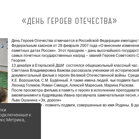
«ДЕНЬ ГЕРОЕВ ОТЕЧЕСТВА»
День Героев Отечества отмечается в Российской Федерации ежегодно 
Федеральным законом от 28 февраля 2007 года «О внесении изменени
памятных датах России». Этот праздник –
дань высочайшего государств
самых почетных государственных наград – званий Героев Советского 
Георгия.
13 декабря в Еткульской ДШИ состоялся общешкольный классный час
Светлана Владимировна Важова рассказала ученикам об историческо
документальный фильм о героях Великой Отечественной войны. Среди 
К.Е. Ворошилов, С.М. Будённый. А также имена людей, чьи подвиги бы
Леонид Голиков, Роман Смищук, Алексей Маресьев, Марина Раскова.
После просмотра фильма в память о героях в исполнении преподавате
аккомпанемента Кудрявцева Ивана прозвучала замечательная песня, 
Льва Ошанина «Эх, дороги»
Наш вечный долг - помнить подвиги, совершенные во имя Родины. В дат
тки
это МЫ!
 подключенные к
екс Метрика,