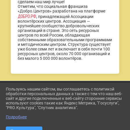
сделаем наш мир лучше!
Отметим, что социальная франшиза
«Добро.Центров» разработана на платформе
ДОБРО.РФ
, принадлежащей Ассоциации
волонтёрских центров. Ассоциация —
крупнейшее сообщество добровольческих
организаций в стране. Это сеть ресурсных
центров по всей России, обладающая
собственными образовательными программами
и методическим центром. Структура существует
уже более семи лет и включает в себя почти 100
ресурсных центров, около 70 000 организаций и
без малого 5 000 000 волонтёров.
Пользуясь нашим сайтом, вы соглашаетесь с политикой
2026 Г. ETKUL-KULTURA.RU
обработки персональных данных а также с тем что наш веб-
ВХОД
сайт и другие подключенные к веб-сайту сторонние сервисы
КАРТА САЙТА
используют cookies такие как Яндекс Метрика, "Госуслуги",
ПОЛИТИКА ОБРАБОТКИ ПЕРСОНАЛЬНЫХ ДАННЫХ
"PRO.Культура", "Спутник аналитика".
Подробнее
СДЕЛАНО НА KUBCMS
РАЗРАБОТКА И ПОДДЕРЖКА