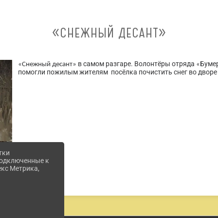
«СНЕЖНЫЙ ДЕСАНТ»
в самом разгаре. Волонтёры отряда
Буме
«Снежный десант»
«
помогли пожилым жителям посёлка почистить снег во дворе 
тки
 подключенные к
екс Метрика,