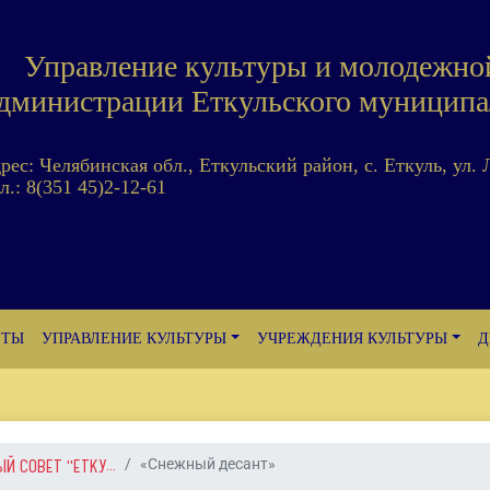
Управление культуры и молодежно
дминистрации Еткульского муниципа
дрес: Челябинская обл., Еткульский район, с. Еткуль, ул. 
л.: 8(351 45)2-12-61
ЕТЫ
УПРАВЛЕНИЕ КУЛЬТУРЫ
УЧРЕЖДЕНИЯ КУЛЬТУРЫ
Д
 СОВЕТ "ЕТКУ...
«Снежный десант»