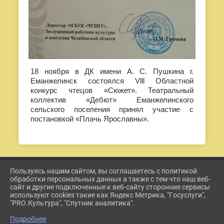
18 ноября в ДК имени А. С. Пушкина г.
Еманжелинск состоялся Vlll Областной
конкурс чтецов «Сюжет». Театральный
коллектив «Дебют» Еманжелинского
сельского поселения принял участие с
постановкой «Плачь Ярославны».
Пользуясь нашим сайтом, вы соглашаетесь с политикой
2026 Г. ETKUL-KULTURA.RU
обработки персональных данных а также с тем что наш веб-
ВХОД
сайт и другие подключенные к веб-сайту сторонние сервисы
КАРТА САЙТА
используют cookies такие как Яндекс Метрика, "Госуслуги",
ПОЛИТИКА ОБРАБОТКИ ПЕРСОНАЛЬНЫХ ДАННЫХ
"PRO.Культура", "Спутник аналитика".
Подробнее
СДЕЛАНО НА KUBCMS