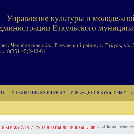
Управление культуры и молодежно
дминистрации Еткульского муниципа
дрес: Челябинская обл., Еткульский район, с. Еткуль, ул. 
л.: 8(351 45)2-12-61
ЕТЫ
УПРАВЛЕНИЕ КУЛЬТУРЫ
УЧРЕЖДЕНИЯ КУЛЬТУРЫ
Д
КОЛЫ ИСКУССТВ
МБОУ ДО ЕМАНЖЕЛИНСКАЯ ДШИ
«Школа режиссер