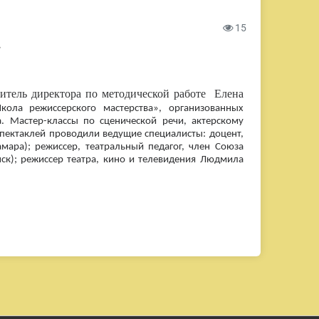
15
»
титель директора по методической работе Елена
ола режиссерского мастерства», организованных
. Мастер-классы по сценической речи, актерскому
спектаклей проводили ведущие специалисты:
доцент,
мара); режиссер, театральный педагог, член Союза
нск); режиссер театра, кино и телевидения Людмила