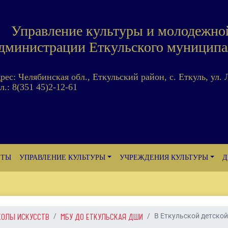
Управление культуры и молодежно
дминистрации Еткульского муниципа
дрес: Челябинская обл., Еткульский район, с. Еткуль, ул. 
л.: 8(351 45)2-12-61
ЕТЫ
УПРАВЛЕНИЕ КУЛЬТУРЫ
УЧРЕЖДЕНИЯ КУЛЬТУРЫ
Д
КОЛЫ ИСКУССТВ
МБУ ДО ЕТКУЛЬСКАЯ ДШИ
В Еткульской детской 