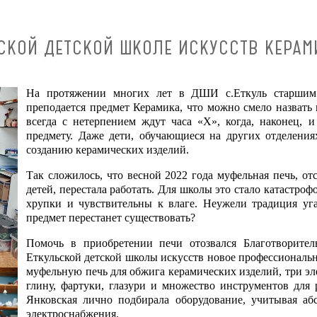
СКОЙ ДЕТСКОЙ ШКОЛЕ ИСКУССТВ КЕРАМ
На протяжении многих лет в ДШИ с.Еткуль старшим к
преподается предмет Керамика, что можно смело назват
всегда с нетерпением ждут часа «Х», когда, наконец, 
предмету. Даже дети, обучающиеся на других отделени
созданию керамических изделий.
Так сложилось, что весной 2022 года муфельная печь, о
детей, перестала работать. Для школы это стало катастроф
хрупки и чувствительны к влаге. Неужели традиция уг
предмет перестанет существовать?
Помочь в приобретении печи отозвался Благотворите
Еткульской детской школы искусств новое профессиональн
муфельную печь для обжига керамических изделий, три эле
глину, фартуки, глазури и множество инструментов для
Янковская лично подбирала оборудование, учитывая аб
электроснабжения.