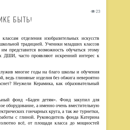
23
ИКЕ БЫТЬ!
лассам отделения изобразительных искусств
ь школьной традицией. Ученики младших классов
и им представится возможность обучаться этому
ях ДШИ, часто проявляют искренний интерес к
тслужив многие годы на благо школы и обучения
ой, ведь глиняные изделия без обжига невероятно
аснет? Неужели Керамика, как образовательный
льный фонд «Баден детям». Фонд закупил для
ое оборудование, а именно очень вместительную
ктрических гончарных круга, а так же турнетки,
 работы с глиной. Руководитель фонда Катерина
солютно всё, от площади класса до мощностей