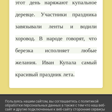
этот день наряжают купальное
деревце. Участники праздника
завязывали ленты и водили
хоровод. В народе говорят, что
березка исполняет любые
желания. Иван Купала самый
красивый праздник лета.
Пользуясь нашим сайтом, вы соглашаетесь с политикой
2026 Г. ETKUL-KULTURA.RU
обработки персональных данных а также с тем что наш веб-
ВХОД
сайт и другие подключенные к веб-сайту сторонние сервисы
КАРТА САЙТА