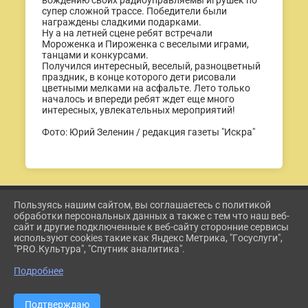
вождению своих радиоуправляемы игрушек по
супер сложной трассе. Победители были
награждены сладкими подарками.
Ну а на летней сцене ребят встречали
Мороженка и Пироженка с веселыми играми,
танцами и конкурсами.
Получился интересный, веселый, разноцветный
праздник, в конце которого дети рисовали
цветными мелками на асфальте. Лето только
началось и впереди ребят ждет еще много
интересных, увлекательных мероприятий!
Фото: Юрий Зеленин / редакция газеты "Искра"
Пользуясь нашим сайтом, вы соглашаетесь с политикой
2026 Г. ETKUL-KULTURA.RU
обработки персональных данных а также с тем что наш веб-
ВХОД
сайт и другие подключенные к веб-сайту сторонние сервисы
КАРТА САЙТА
используют cookies такие как Яндекс Метрика, "Госуслуги",
ПОЛИТИКА ОБРАБОТКИ ПЕРСОНАЛЬНЫХ ДАННЫХ
"PRO.Культура", "Спутник аналитика".
Подробнее
СДЕЛАНО НА KUBCMS
РАЗРАБОТКА И ПОДДЕРЖКА
Подтверждаю