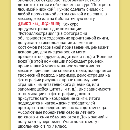
библиотека открывает программу летнего
детского чтения и объявляет конкурс "Портрет с
любимой книжкой". Нужно сделать снимок с
любой прочитанной летом книгой и выслать в
мессенджер или на библиотечную почту
Emanzelinka_lib@mail.ru
(
). Конкурс
предусматривает две номинации:
"Фотоиллюстрация" (на фотографии
обыгрывается содержание прочитанной книги,
допускается использование элементов
костюмов персонажей произведения, реквизит,
декорации, для инсценировки могут
привлекаться друзья, родители и т. д.) и "Больше
всех!" (в этой номинации побеждает ребенок,
прочитавший максимальное число книг за
месяц и приславший снимки с ними; поощряется
творческий подход, например, демонстрация на
фотографии рисунка к прочитанному, или
страницы из читательского дневника, или
запомнившейся цитаты и т. д.). Вне зависимости
от номинации на фотографии должно
присутствовать изображение книги. Итоги
подводятся и награждение победителей
проходит в последних числах каждого месяца.
Абсолютные победители сезона летнего
детского чтения объявляются в День знаний и
получают суперпризы. Участвовать могут
школьники с 1 по 7 класс.