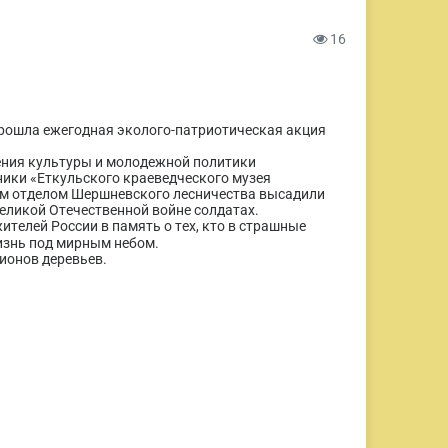
16
прошла ежегодная эколого-патриотическая акция
ения культуры и молодежной политики
ики «Еткульского краеведческого музея
ым отделом Шершневского лесничества высадили
Великой Отечественной войне солдатах.
ителей России в память о тех, кто в страшные
изнь под мирным небом.
лионов деревьев.