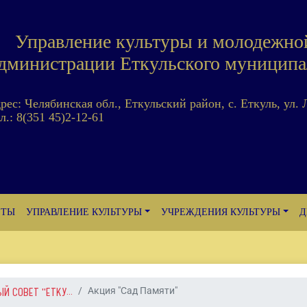
Управление культуры и молодежно
дминистрации Еткульского муниципа
дрес: Челябинская обл., Еткульский район, с. Еткуль, ул. 
л.: 8(351 45)2-12-61
ЕТЫ
УПРАВЛЕНИЕ КУЛЬТУРЫ
УЧРЕЖДЕНИЯ КУЛЬТУРЫ
Д
 СОВЕТ "ЕТКУ...
Акция "Сад Памяти"