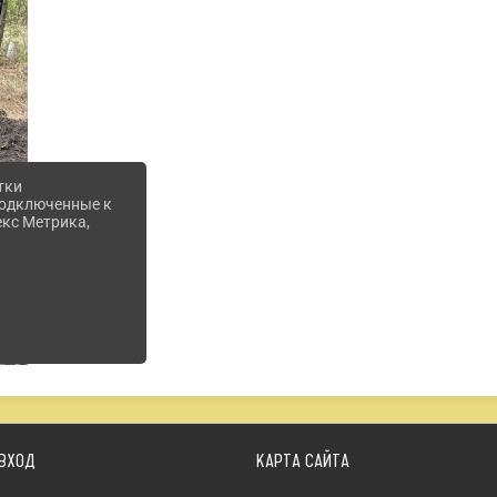
тки
 подключенные к
екс Метрика,
ВХОД
КАРТА САЙТА