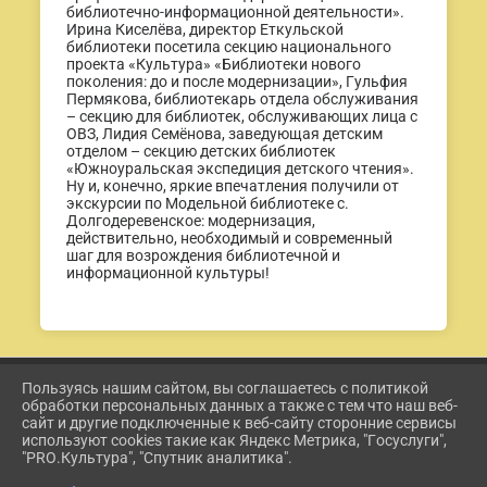
библиотечно-информационной деятельности».
Ирина Киселёва, директор Еткульской
библиотеки посетила секцию национального
проекта «Культура» «Библиотеки нового
поколения: до и после модернизации», Гульфия
Пермякова, библиотекарь отдела обслуживания
– секцию для библиотек, обслуживающих лица с
ОВЗ, Лидия Семёнова, заведующая детским
отделом – секцию детских библиотек
«Южноуральская экспедиция детского чтения».
Ну и, конечно, яркие впечатления получили от
экскурсии по Модельной библиотеке с.
Долгодеревенское: модернизация,
действительно, необходимый и современный
шаг для возрождения библиотечной и
информационной культуры!
Пользуясь нашим сайтом, вы соглашаетесь с политикой
2026 Г. ETKUL-KULTURA.RU
обработки персональных данных а также с тем что наш веб-
ВХОД
сайт и другие подключенные к веб-сайту сторонние сервисы
КАРТА САЙТА
используют cookies такие как Яндекс Метрика, "Госуслуги",
ПОЛИТИКА ОБРАБОТКИ ПЕРСОНАЛЬНЫХ ДАННЫХ
"PRO.Культура", "Спутник аналитика".