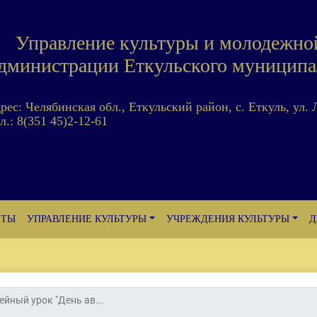
Управление культуры и молодежно
дминистрации Еткульского муниципа
дрес: Челябинская обл., Еткульский район, с. Еткуль, ул. 
л.: 8(351 45)2-12-61
ЕТЫ
УПРАВЛЕНИЕ КУЛЬТУРЫ
УЧРЕЖДЕНИЯ КУЛЬТУРЫ
Д
ейный урок "День ав...