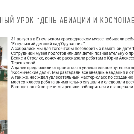
НЫЙ УРОК "ДЕНЬ АВИАЦИИ И КОСМОНА
31 августа в Еткульском краеведческом музее побывали реб
"Еткульский детский сад"Одуванчик""
А собрались мы для того чтобы поговорить о памятной дате 1
Сотрудники музея подготовили для детей познавательную пре
Белке и Стрелке, конечно рассказали ребятам о Юрии Алекс
Терешковой.
А далее предложили отправиться в увлекательное путешеств
"Космические дали". Мы разгадали все звездные задания и о
А так же, нас ждал увлекательный мастер-класс по созданию
мастер-класса ребята внимательно слушали и следовали все
В конце нашей встречи мы решили взбодриться и станцевали