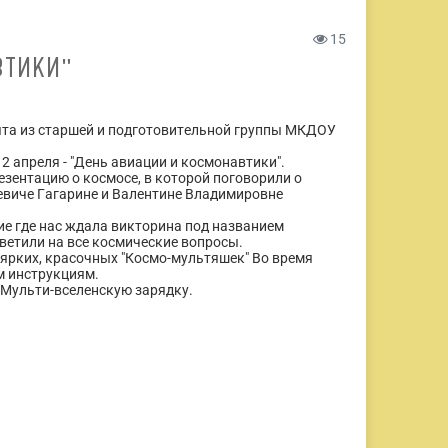
15
ВТИКИ"
ята из старшей и подготовительной группы МКДОУ
2 апреля - "День авиации и космонавтики".
зентацию о космосе, в которой поговорили о
еевиче Гагарине и Валентине Владимировне
ие где нас ждала викторина под названием
тветили на все космические вопросы.
 ярких, красочных "Космо-мультяшек" Во время
м инструкциям.
 Мульти-вселенскую зарядку.