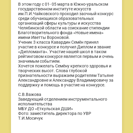
В этом году с 01- 05 марта в Южно-уральском
государственном институте искусств
им.П.И.Чайковского проходил заочный конкурс
среди обучающихся образовательных
организаций сферы культуры и искусства
Челябинской области на соискание стипендии
Благотворительного фонда «Новые имена»
имени Иветты Вороновой.
Ученик 3 класса Кавардин Семён принял
участие в конкурсе и получил Диплом и звание
«Дипломанта». Участие нашей школ в таком
рейтинговом конкурсе является первым и очень
значимым событием.
Хочется пожелать Семёну крепкого здоровья и
творческих высот. Слова глубокой
признательности выражаем родителям Татьяне
Александровне и Александру Владимировичу за
поддержку и помощь в участие на конкурсе.
С.В.Важова
Заведующий отделением инструментального
исполнительства
МБУ ДО «Еткульская ДШИ»
Фото: заместитель директора по УВР
Т.И.Мосичук