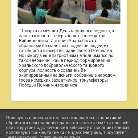
11 марта отмечают День народного подвига, а
какого именно - теперь знают завсегдатаи
Библиополиса. История Урала богата
образцами беззаветных подвигов людей, их
готовности на жертвы ради своего Отечества.
Но никогда еще патриотизм не поднимался до
такой вершины, как в период формирования
Уральского добровольческого танкового
корпуса: полностью созданный и
экипированный на деньги, собранные народом,
гроза немецких захватчиков, триумфаторы
Победы! Помним и гордимся!
Пользуясь нашим сайтом, вы соглашаетесь с политикой
2026 Г. ETKUL-KULTURA.RU
обработки персональных данных а также с тем что наш веб-
ВХОД
сайт и другие подключенные к веб-сайту сторонние сервисы
КАРТА САЙТА
используют cookies такие как Яндекс Метрика, "Госуслуги",
ПОЛИТИКА ОБРАБОТКИ ПЕРСОНАЛЬНЫХ ДАННЫХ
"PRO.Культура", "Спутник аналитика".