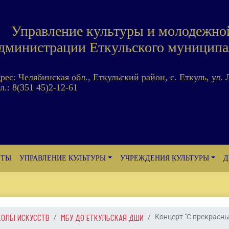
Управление культуры и молодежно
дминистрации Еткульского муниципа
дрес: Челябинская обл., Еткульский район, с. Еткуль, ул. 
л.: 8(351 45)2-12-61
ЕТЫ
УПРАВЛЕНИЕ КУЛЬТУРЫ
УЧРЕЖДЕНИЯ КУЛЬТУРЫ
Д
КОЛЫ ИСКУССТВ
МБУ ДО ЕТКУЛЬСКАЯ ДШИ
Концерт "С прекрасным