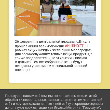
26 февраля на центральной площади с.Еткуль
#МЫВМЕСТЕ
прошла акция взаимопомощи
. В
рамках акции каждый желающий мог передать
для военнослужащих теплые вещи, продукты, а
также поздравительные открытки и письма.
В дальнейшем все собранные вещи будут
переданы участникам специальной военной
операции.
Пользуясь нашим сайтом, вы соглашаетесь с политикой
2026 Г. ETKUL-KULTURA.RU
обработки персональных данных а также с тем что наш веб-
ВХОД
сайт и другие подключенные к веб-сайту сторонние сервисы
КАРТА САЙТА
используют cookies такие как Яндекс Метрика, "Госуслуги",