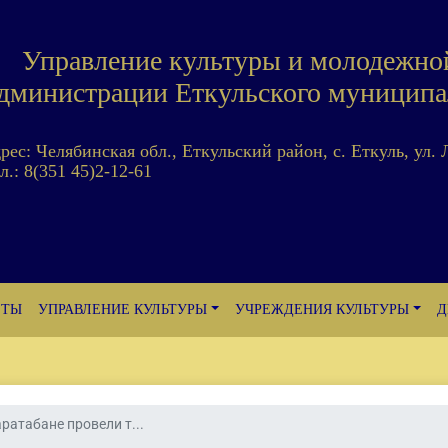
Управление культуры и молодежно
дминистрации Еткульского муниципа
дрес: Челябинская обл., Еткульский район, с. Еткуль, ул. 
л.: 8(351 45)2-12-61
ЕТЫ
УПРАВЛЕНИЕ КУЛЬТУРЫ
УЧРЕЖДЕНИЯ КУЛЬТУРЫ
Д
аратабане провели т...