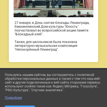
27 января, в День снятия блокады Ленинграда,
Еманжелинский Дом культуры "Юность"
поучаствовал во всероссийской акции памяти
"Блокадный хлеб".
Также, для школьников была показана
литературно-музыкальная композиция
"Непокорённый Ленинград".
Пользуясь нашим сайтом, вы соглашаетесь с политикой
2026 Г. ETKUL-KULTURA.RU
обработки персональных данных а также с тем что наш веб-
ВХОД
сайт и другие подключенные к веб-сайту сторонние сервисы
КАРТА САЙТА
используют cookies такие как Яндекс Метрика, "Госуслуги",
ПОЛИТИКА ОБРАБОТКИ ПЕРСОНАЛЬНЫХ ДАННЫХ
"PRO.Культура", "Спутник аналитика".
Подробнее
СДЕЛАНО НА KUBCMS
РАЗРАБОТКА И ПОДДЕРЖКА