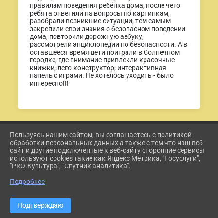
правилам поведения ребёнка дома, после чего
ребята ответили на вопросы по картинкам,
разобрали возникшие ситуации, тем самым
закрепили свои знания о безопасном поведении
дома, повторили дорожную азбуку,
рассмотрели энциклопедии по безопасности. А в
оставшееся время дети поиграли в Солнечном
городке, где внимание привлекли красочные
книжки, лего-конструктор, интерактивная
панель с играми. Не хотелось уходить - было
интересно!!!
Пользуясь нашим сайтом, вы соглашаетесь с политикой
2026 Г. ETKUL-KULTURA.RU
обработки персональных данных а также с тем что наш веб-
ВХОД
сайт и другие подключенные к веб-сайту сторонние сервисы
КАРТА САЙТА
используют cookies такие как Яндекс Метрика, "Госуслуги",
ПОЛИТИКА ОБРАБОТКИ ПЕРСОНАЛЬНЫХ ДАННЫХ
"PRO.Культура", "Спутник аналитика".
Подробнее
СДЕЛАНО НА KUBCMS
РАЗРАБОТКА И ПОДДЕРЖКА
Подтверждаю