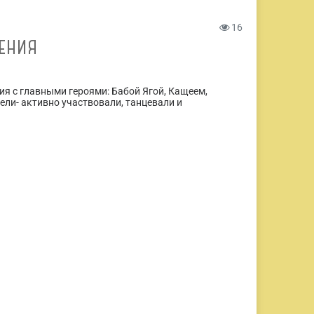
16
ЕНИЯ
ия с главными героями: Бабой Ягой, Кащеем,
ли- активно участвовали, танцевали и