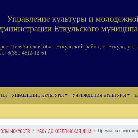
Управление культуры и молодежно
дминистрации Еткульского муниципа
дрес: Челябинская обл., Еткульский район, с. Еткуль, ул. 
л.: 8(351 45)2-12-61
ЕТЫ
УПРАВЛЕНИЕ КУЛЬТУРЫ
УЧРЕЖДЕНИЯ КУЛЬТУРЫ
Д
КОЛЫ ИСКУССТВ
МБОУ ДО КОЕЛГИНСКАЯ ДШИ
Премьера спектакля