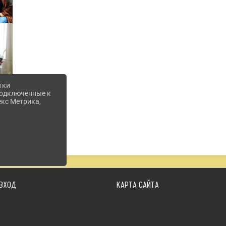
тки
 подключенные к
екс Метрика,
ВХОД
КАРТА САЙТА