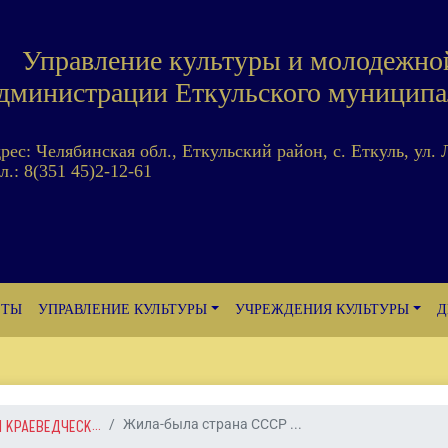
Управление культуры и молодежно
дминистрации Еткульского муниципа
дрес: Челябинская обл., Еткульский район, с. Еткуль, ул. 
л.: 8(351 45)2-12-61
ЕТЫ
УПРАВЛЕНИЕ КУЛЬТУРЫ
УЧРЕЖДЕНИЯ КУЛЬТУРЫ
Д
 КРАЕВЕДЧЕСК...
Жила-была страна СССР ...