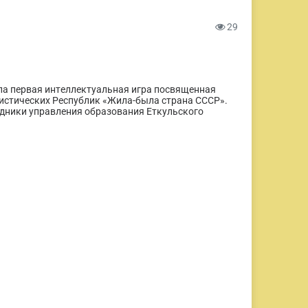
29
шла первая интеллектуальная игра посвященная
истических Республик «Жила-была страна СССР».
удники управления образования Еткульского