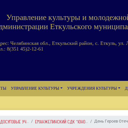
Управление культуры и молодежно
дминистрации Еткульского муниципа
дрес: Челябинская обл., Еткульский район, с. Еткуль, ул. 
л.: 8(351 45)2-12-61
ЕТЫ
УПРАВЛЕНИЕ КУЛЬТУРЫ
УЧРЕЖДЕНИЯ КУЛЬТУРЫ
Д
ДОСУГОВЫЕ УЧ...
ЕМАНЖЕЛИНСКИЙ СДК "ЮНО...
День Героев Оте