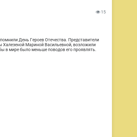
15
спомнили День Героев Отечества. Представители
ры Халезеной Мариной Васильевной, возложили
бы в мире было меньше поводов его проявлять.