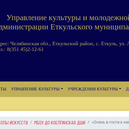
Управление культуры и молодежно
дминистрации Еткульского муниципа
дрес: Челябинская обл., Еткульский район, с. Еткуль, ул. 
л.: 8(351 45)2-12-61
ЕТЫ
УПРАВЛЕНИЕ КУЛЬТУРЫ
УЧРЕЖДЕНИЯ КУЛЬТУРЫ
Д
КОЛЫ ИСКУССТВ
МБОУ ДО КОЕЛГИНСКАЯ ДШИ
«Осень в гости к нам