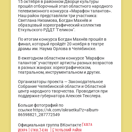
15 октября в районном Дворце культуры
прошёл отборочный этап областного народного
телевизионного конкурса «Марафон талантов».
Наш район представляли три участника:
Светлана Низамова, Богдан Махнёв и
образцовый хореографический коллектив
Еткульского РДДТ "Геликон".
По итогам конкурса Богдан Махнёв прошёл в
финал, который пройдёт 20 ноября в театре
драмы им. Наума Орлова в Челябинске.
В ежегодном областном конкурсе "Марафон
талантов" участвуют артисты разных возрастов
в разных жанрах: хореографическом,
театральном, инструментальном и других.
Организаторы проекта — Законодательное
Собрание Челябинской области и Областной
центр народного творчества. Проводится при
поддержке губернатора Алексея Текслера.
Больше фотографий по
ссылке https://vk.com/iskraetkul?z=album-
86598821_287772549
Газета
Официальная группа ВКонтакте
Искра│etkul74.ru │Еткульский район