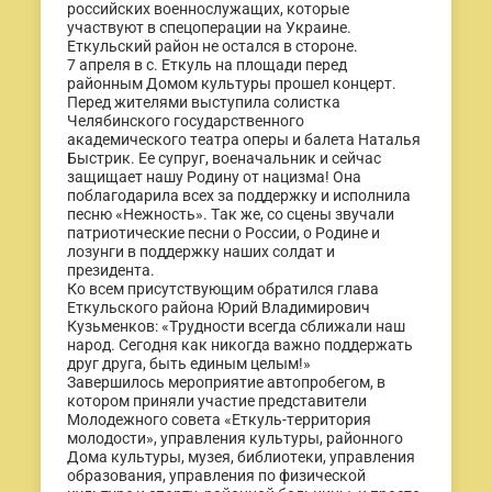
российских военнослужащих, которые
участвуют в спецоперации на Украине.
Еткульский район не остался в стороне.
7 апреля в с. Еткуль на площади перед
районным Домом культуры прошел концерт.
Перед жителями выступила солистка
Челябинского государственного
академического театра оперы и балета Наталья
Быстрик. Ее супруг, военачальник и сейчас
защищает нашу Родину от нацизма! Она
поблагодарила всех за поддержку и исполнила
песню «Нежность». Так же, со сцены звучали
патриотические песни о России, о Родине и
лозунги в поддержку наших солдат и
президента.
Ко всем присутствующим обратился глава
Еткульского района Юрий Владимирович
Кузьменков: «Трудности всегда сближали наш
народ. Сегодня как никогда важно поддержать
друг друга, быть единым целым!»
Завершилось мероприятие автопробегом, в
котором приняли участие представители
Молодежного совета «Еткуль-территория
молодости», управления культуры, районного
Дома культуры, музея, библиотеки, управления
образования, управления по физической